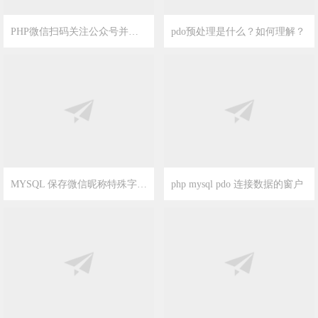
2020-2-21
4
2020-2-21
19
MYSQL 保存微信昵称特殊字符报错解决方法-设置编码集为utf8mb4的方法
php mysql pdo 连接数据的窗户
2020-2-21
16
2020-2-18
7
H5双向视频测试基于webrtc 安装方法
php —处理从mysql和mysqli 处理查询结果集的几个方法
2020-2-3
2
2020-1-18
4