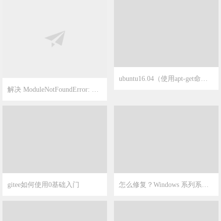
2023-4-26
18
解决 ModuleNotFoundError: No module named ‘pip’
ubuntu16.04（使用apt-get命令）如何安装jdk/mysql/tomcat
2023-3-2
1
2023-2-25
8
gitee如何使用0基础入门
怎么修复？Windows 系列系统远程桌面复制粘贴不了的问题？
2023-2-25
1
2023-2-4
4