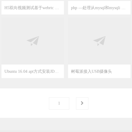
Ubuntu 16.04 apt方式安装JDK并且配置Java开发环境详解
树莓派接入USB摄像头
2020-1-7
19
2019-12-26
8
第
页
1
版权所有 Copyright © 2026
窍门网-专业生活经验常识信息分享