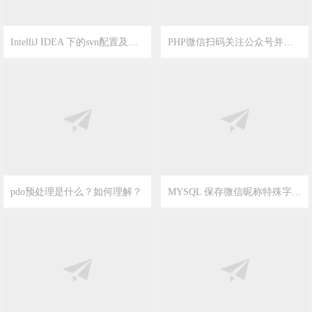
IntelliJ IDEA 下的svn配置及使用的非常详细的图文总结
PHP微信扫码关注公众号并授权登录的源代码
2020-3-28
0
2020-2-21
4
pdo预处理是什么？如何理解？
MYSQL 保存微信昵称特殊字符报错解决方法-设置编码集为utf8mb4的方法
2020-2-21
19
2020-2-21
16