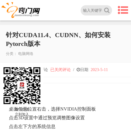
针对CUDA11.4、CUDNN、如何安装
Pytorch版本
分类：
电脑网络
针
人气
5,018
/
评论
已关闭评论
/
日期
2023-5-11
对
CUDA11.4、
显卡驱动查看
桌面任意位置右击，选择NVIDIA控制面板
微信扫描
CUDNN、
立刻加入
点击3D设置中通过预览调整图像设置
点击左下方的系统信息
如