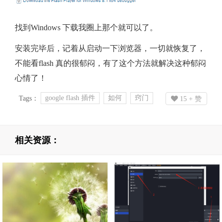
如
找到Windows 下载我圈上那个就可以了。
何
安装完毕后，记着从启动一下浏览器，一切就恢复了，
不能看flash 真的很郁闷，有了这个方法就解决这种郁闷
解
心情了！
决？
google flash 插件
如何
窍门
Tags：
15
+ 赞
相关资源：