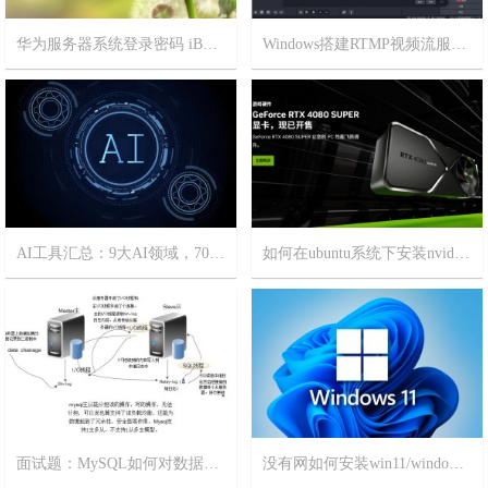
华为服务器系统登录密码 iBMC BIOS 密码和管理口地址
Windows搭建RTMP视频流服务器
2025-8-6
14
2025-7-30
13
AI工具汇总：9大AI领域，70+精选AI工具
如何在ubuntu系统下安装nvidia显卡驱动？
2025-1-1
6
2024-3-7
3
面试题：MySQL如何对数据库进行主从备份？非常简单，一看就会！
没有网如何安装win11/windows11?