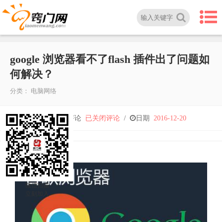
google 浏览器看不了flash 插件出了问题如
何解决？
分类：
电脑网络
google
人气
4,488
/
评论
已关闭评论
/
日期
2016-12-20
浏
览
微信扫描
器
立刻加入
看