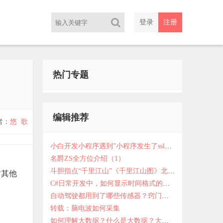
登录
注册
热门专题
编辑推荐
者：
悠 歌
小白开发小程序遇到”小程序发生了ssl错误”怎么办?
名爵ZS全方位介绍（1）
斗胆指点“千里江山”《千里江山图》北宋宫廷画师王希孟作品
时其他
C#日常开发中，如何显示时间格式的各种表现方式
自动驾驶都用到了哪些传感器？窍门网告诉你这些关键传感器为自动驾驶提供支持
转载：脑电波如何采集
如何理解大数据？什么是大数据？大数据是什么？