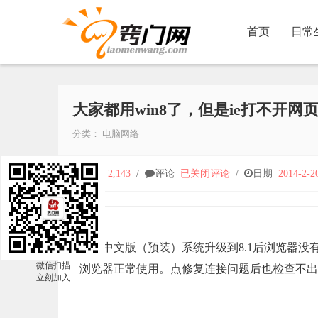
首页
日常
大家都用win8了，但是ie打不开
分类：
电脑网络
人气
2,143
/
评论
已关闭评论
/
日期
2014-2-2
win8中文版（预装）系统升级到8.1后浏览器
微信扫描
浏览器正常使用。点修复连接问题后也检查不出
立刻加入