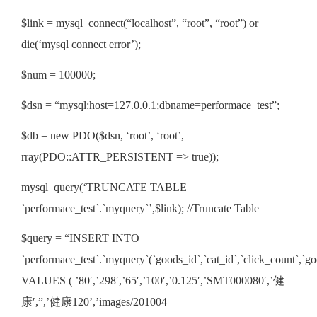
$link = mysql_connect(“localhost”, “root”, “root”) or
die(‘mysql connect error’);
$num = 100000;
$dsn = “mysql:host=127.0.0.1;dbname=performace_test”;
$db = new PDO($dsn, ‘root’, ‘root’,
rray(PDO::ATTR_PERSISTENT => true));
mysql_query(‘TRUNCATE TABLE
`performace_test`.`myquery`’,$link); //Truncate Table
$query = “INSERT INTO
`performace_test`.`myquery`(`goods_id`,`cat_id`,`click_count`,`
VALUES ( ’80′,’298′,’65′,’100′,’0.125′,’SMT000080′,’健
康′,”,’健康120’,’images/201004