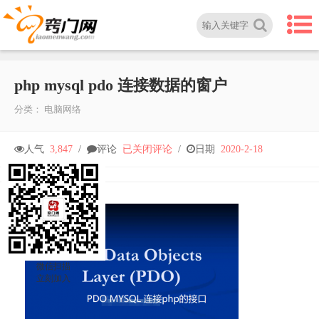
php mysql pdo 连接数据的窗户
分类：
电脑网络
php
人气
3,847
/
评论
已关闭评论
/
日期
2020-2-18
mysql
pdo
连
微信扫描
立刻加入
接