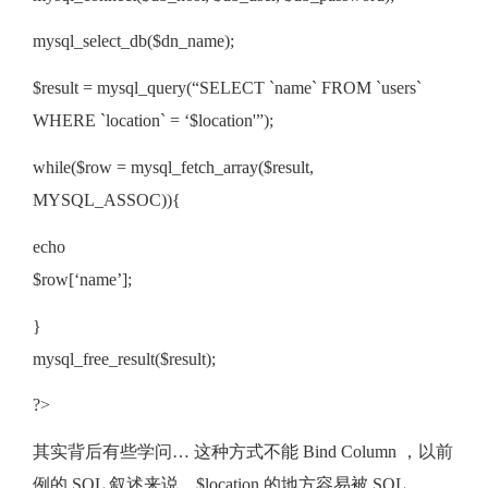
mysql_select_db($dn_name);
$result = mysql_query(“SELECT `name` FROM `users`
WHERE `location` = ‘$location'”);
while($row = mysql_fetch_array($result,
MYSQL_ASSOC)){
echo
$row[‘name’];
}
mysql_free_result($result);
?>
其实背后有些学问… 这种方式不能 Bind Column ，以前
例的 SQL 叙述来说，$location 的地方容易被 SQL