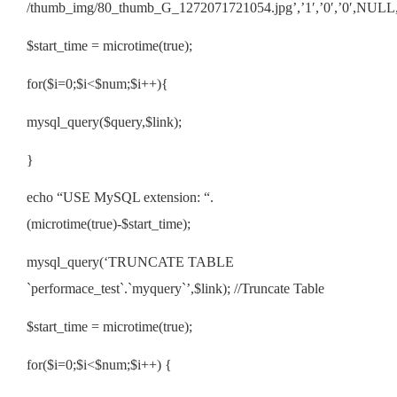
/thumb_img/80_thumb_G_1272071721054.jpg’,’1′,’0′,’0′,NULL,N
$start_time = microtime(true);
for($i=0;$i<$num;$i++){
mysql_query($query,$link);
}
echo “USE MySQL extension: “.
(microtime(true)-$start_time);
mysql_query(‘TRUNCATE TABLE
`performace_test`.`myquery`’,$link); //Truncate Table
$start_time = microtime(true);
for($i=0;$i<$num;$i++) {