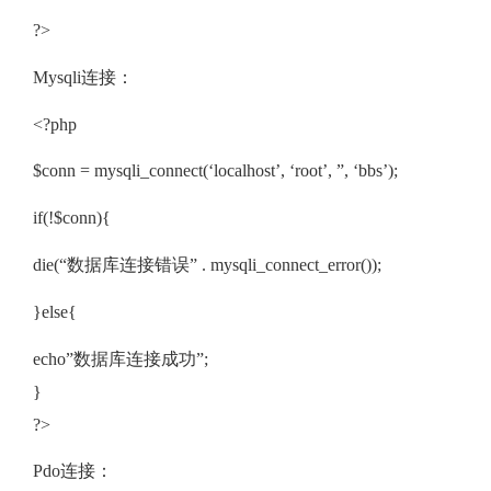
?>
Mysqli连接：
<?php
$conn = mysqli_connect(‘localhost’, ‘root’, ”, ‘bbs’);
if(!$conn){
die(“数据库连接错误” . mysqli_connect_error());
}else{
echo”数据库连接成功”;
}
?>
Pdo连接：