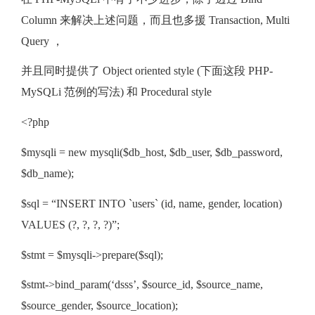
Column 来解决上述问题，而且也多援 Transaction, Multi
Query ，
并且同时提供了 Object oriented style (下面这段 PHP-
MySQLi 范例的写法) 和 Procedural style
<?php
$mysqli = new mysqli($db_host, $db_user, $db_password,
$db_name);
$sql = “INSERT INTO `users` (id, name, gender, location)
VALUES (?, ?, ?, ?)”;
$stmt = $mysqli->prepare($sql);
$stmt->bind_param(‘dsss’, $source_id, $source_name,
$source_gender, $source_location);