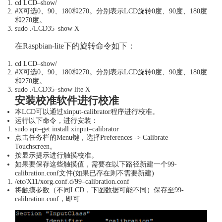
cd LCD
–
show
/
#X可选0、90、180和270。分别表示LCD旋转0度、90度、180度
和270度。
sudo
.
/
LCD35
–
show X
在Raspbian-lite下的旋转命令如下：
cd LCD
–
show
/
#X可选0、90、180和270。分别表示LCD旋转0度、90度、180度
和270度。
sudo
.
/
LCD35
–
show lite X
安装校准软件进行校准
本LCD可以通过xinput-calibrator程序进行校准。
运行以下命令，进行安装：
sudo apt
–
get
install xinput
–
calibrator
点击任务栏的Menu键，选择Preferences -> Calibrate
Touchscreen。
按显示提示进行触摸校准。
如果要保存这些触摸值，需要在以下路径新建一个99-
calibration.conf文件(如果已存在则不需要新建)
/
etc
/
X11
/
xorg
.
conf
.
d
/
99
–
calibration
.
conf
将触摸参数（不同LCD，下图数据可能不同）保存至99-
calibration.conf，即可