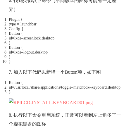
6. 找到类似以下命令（不同版本的图标可能有一定差
异）
Plugin
{
type
=
launchbar
Config
{
Button
{
id
=
lxde
–
screenlock
.
desktop
}
Button
{
id
=
lxde
–
logout
.
desktop
}
}
7. 加入以下代码以新增一个Button项，如下图
Button
{
id
=
/usr/
local
/
share
/
applications
/
toggle
–
matchbox
–
keyboard
.
desktop
}
8. 执行以下命令重启系统，正常可以看到左上角多了一
个虚拟键盘的图标