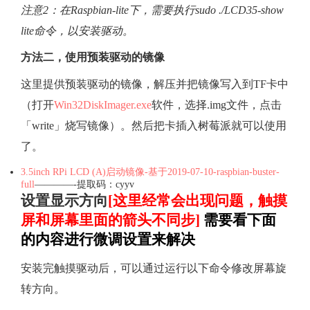
注意2：在Raspbian-lite下，需要执行sudo ./LCD35-show
lite命令，以安装驱动。
方法二，使用预装驱动的镜像
这里提供预装驱动的镜像，解压并把镜像写入到TF卡中
（打开
Win32DiskImager.exe
软件，选择.img文件，点击
「write」烧写镜像）。然后把卡插入树莓派就可以使用
了。
3.5inch RPi LCD (A)启动镜像-基于2019-07-10-raspbian-buster-
full
————-提取码：cyyv
设置显示方向
[这里经常会出现问题，触摸
屏和屏幕里面的箭头不同步]
需要看下面
的内容进行微调设置来解决
安装完触摸驱动后，可以通过运行以下命令修改屏幕旋
转方向。