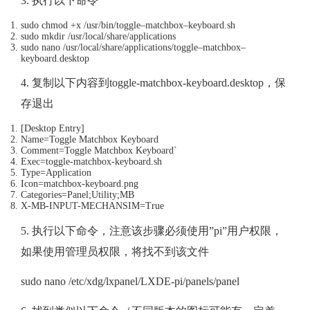
3. 执行以下命令
sudo chmod
+
x
/
usr
/
bin
/
toggle
–
matchbox
–
keyboard
.
sh
sudo mkdir
/
usr
/
local
/
share
/
applications
sudo nano
/
usr
/
local
/
share
/
applications
/
toggle
–
matchbox
–
keyboard
.
desktop
4. 复制以下内容到toggle-matchbox-keyboard.desktop，保
存退出
[
Desktop
Entry
]
Name
=
Toggle
Matchbox
Keyboard
Comment
=
Toggle
Matchbox
Keyboard
`
Exec=toggle-matchbox-keyboard.sh
Type=Application
Icon=matchbox-keyboard.png
Categories=Panel;Utility;MB
X-MB-INPUT-MECHANSIM=True
5. 执行以下命令，注意该步骤必须使用”pi”用户权限，
如果使用管理员权限，将找不到该文件
sudo nano /etc/xdg/lxpanel/LXDE-pi/panels/panel