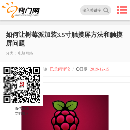
如何让树莓派加装3.5寸触摸屏方法和触摸
屏问题
分类：
电脑网络
如
人气
6,876
/
评论
已关闭评论
/
日期
2019-12-15
何
让
微信扫描
树
立刻加入
莓