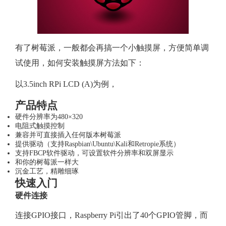
派
加
有了树莓派，一般都会再搞一个小触摸屏，方便简单调
试使用，如何安装触摸屏方法如下：
装
以3.5inch RPi LCD (A)为例，
3.5
产品特点
硬件分辨率为480×320
寸
电阻式触摸控制
兼容并可直接插入任何版本树莓派
提供驱动（支持Raspbian\Ubuntu\Kali和Retropie系统）
触
支持FBCP软件驱动，可设置软件分辨率和双屏显示
和你的树莓派一样大
摸
沉金工艺，精雕细琢
快速入门
硬件连接
屏
连接GPIO接口，Raspberry Pi引出了40个GPIO管脚，而
方