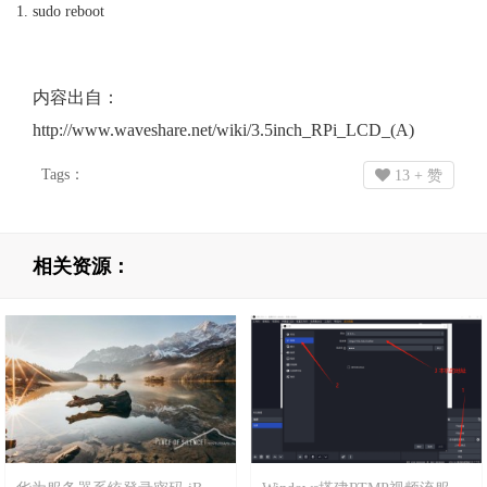
sudo reboot
内容出自：
http://www.waveshare.net/wiki/3.5inch_RPi_LCD_(A)
Tags：
13
+ 赞
相关资源：