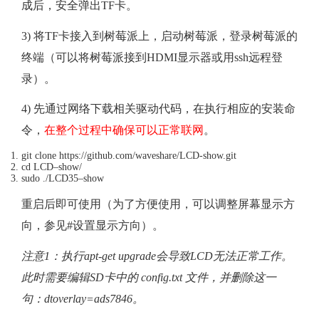
成后，安全弹出TF卡。
3) 将TF卡接入到树莓派上，启动树莓派，登录树莓派的
终端（可以将树莓派接到HDMI显示器或用ssh远程登
录）。
4) 先通过网络下载相关驱动代码，在执行相应的安装命
令，
在整个过程中确保可以正常联网
。
git clone https
:
//github.com/waveshare/LCD-show.git
cd LCD
–
show
/
sudo
.
/
LCD35
–
show
重启后即可使用（为了方便使用，可以调整屏幕显示方
向，参见#设置显示方向）。
注意1：执行apt-get upgrade会导致LCD无法正常工作。
此时需要编辑SD卡中的 config.txt 文件，并删除这一
句：dtoverlay=ads7846。