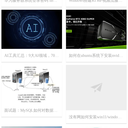
华为服务器系统登录密码 iBMC BIOS 密码和管理口地址
Windows搭建RTMP视频流服务器
2025-8-6
14
2025-7-30
13
AI工具汇总：9大AI领域，70+精选AI工具
如何在ubuntu系统下安装nvidia显卡驱动？
2025-1-1
6
2024-3-7
3
面试题：MySQL如何对数据库进行主从备份？非常简单，一看就会！
没有网如何安装win11/windows11?
2023-11-8
15