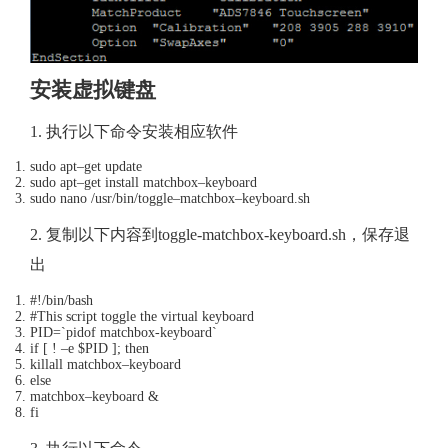
安装虚拟键盘
1. 执行以下命令安装相应软件
sudo apt
–
get
update
sudo apt
–
get
install matchbox
–
keyboard
sudo nano
/
usr
/
bin
/
toggle
–
matchbox
–
keyboard
.
sh
2. 复制以下内容到toggle-matchbox-keyboard.sh，保存退
出
#!/bin/bash
#This script toggle the virtual keyboard
PID
=
`pidof matchbox-keyboard`
if
[
!
–
e $PID
];
then
killall matchbox
–
keyboard
else
matchbox
–
keyboard
&
fi