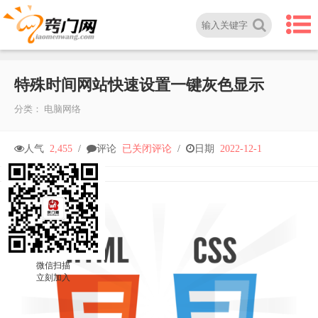
特殊时间网站快速设置一键灰色显示
分类：
电脑网络
特
人气
2,455
/
评论
已关闭评论
/
日期
2022-12-1
殊
时
间
微信扫描
立刻加入
网