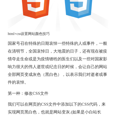
站
快
速
html+css设置网站颜色技巧
设
国家号召在特殊的日期哀悼一些特殊的人或事件，一般
在清明节，全国哀悼日，大地震的日子，还有现在被疫
置
情夺走生命或是为疫情牺牲的医生们以及一些对国家影
响力很大的伟人逝世或纪念日的时候，会让自己的网站
一
全部网页变成灰色（黑白色），以表示我们对逝者或事
键
件的哀悼。
第一种：修改CSS文件
灰
我们可以在网页的CSS文件中添加以下的CSS代码，来
色
实现网页黑白色，也就是网站变灰.(如果是小白站长