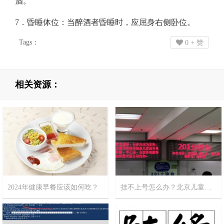
酒。​
7．昏睡体位：当醉酒者昏睡时，应屈身右侧卧位。​
Tags：
0
+ 赞
相关资源：
2024年健康早餐应该如何吃？
挂不上号怎么办？北京儿童医院攻略
2024-2-12
11
2023-12-18
12