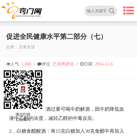
促进全民健康水平第二部分（七）
分类：
日常生活
促
人气
1,860
/
评论
已关闭评论
/
日期
2014-12-6
进
全
饮食醒酒八法：
​1．牛奶醒酒：饮酒过量可喝牛奶解酒，因牛奶降低血
民
微信扫描
液中乙醇的浓度，减轻乙醇的中毒反应。​
立刻加入
健
2．白糖食醋醒酒：将15克白糖加入30克食醋中再加入