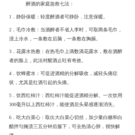
​​醉酒的家庭急救七法​：
1．静卧保暖：轻度醉酒者可静卧．注意保暖。​
2．毛巾冷敷：当酒醉者不省人李时，可取两条毛巾，
浸上冷水，一条敷在后脑，一条敷在胸膈。​
3．花露水热敷：在热毛巾上滴数滴花露水，敷在酒醉
者的脸上，此法对醒酒止吐有奇效。​
4．饮蜂蜜水：可促进酒精的分解吸收，减轻头痛症
状，尤其是红酒引起的头痛。
​5．饮西红柿汁：西红柿汁能促进酒精分解。一次饮用
300毫升以上西红柿汁，能使酒后头晕感逐渐消失。
​6．吃大白菜心：取出大白菜心切丝，加少量白糖和白
醋拌匀腌渍三五分钟后服下，可去热清心肺，很快解