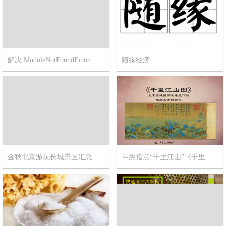
解决 ModuleNotFoundError: No module named ‘pip’
随缘经济
2023-3-2
1
2022-11-21
5
金秋北京游玩长城景区汇总精华帖【不止一个长城呦！】
斗胆指点“千里江山”《千里江山图》北宋宫廷画师王希孟作品
2017-10-11
9
2017-9-20
12