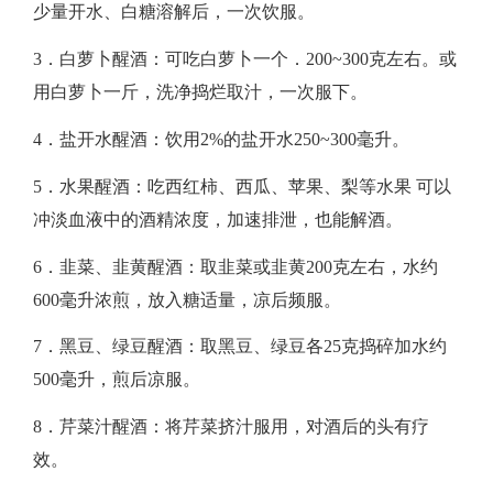
少量开水、白糖溶解后，一次饮服。​
康
3．白萝卜醒酒：可吃白萝卜一个．200~300克左右。或
水
用白萝卜一斤，洗净捣烂取汁，一次服下。
平
​4．盐开水醒酒：饮用2%的盐开水250~300毫升。
第
​5．水果醒酒：吃西红柿、西瓜、苹果、梨等水果 可以
冲淡血液中的酒精浓度，加速排泄，也能解酒。​
二
6．韭菜、韭黄醒酒：取韭菜或韭黄200克左右，水约
部
600毫升浓煎，放入糖适量，凉后频服。
分
​7．黑豆、绿豆醒酒：取黑豆、绿豆各25克捣碎加水约
500毫升，煎后凉服。
（七）
​8．芹菜汁醒酒：将芹菜挤汁服用，对酒后的头有疗
效。