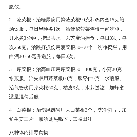
腹饮。
​2．菠菜根：治糖尿病用鲜菠菜根90克和鸡内金15克煎
汤饮服，每日早晚各1次。治便秘菠菜连根一起洗净，
开水煮3分钟，捞出去水，以芝麻油拌食，每日3次，每
次250克。治跌打损伤用菠菜根30~50个，洗净捣烂，用
白酒30~50毫升送服，每日2次。
​3．芹菜根：治高血压用芹菜根50一100克，小蓟30克，
水煎服。治失眠用芹菜根60克，酸枣仁9克，水煎服。
治气管炎用芹菜根60克，桔皮9克，水煎过滤，加蜂蜜
适量混匀后服。
​4．白菜根：治伤风感冒用大白莱根3个，洗净切片，加
鲜生姜三片，煎汤趁热喝下，盖被出汗。
​​八种体内排毒食物