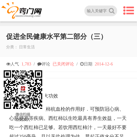
促进全民健康水平第二部分（三）
分类：
日常生活
促
人气
1,783
/
评论
已关闭评论
/
日期
2014-12-6
进
全
生吃西红柿的三大功效​
1．杭血栓：西红柿杭血栓的作用好．可预防冠心病、
民
微信扫描
心肌梗塞等疾病。西红柿以生吃最具有养生效益，一天
立刻加入
健
吃一个西红柿已足够。若饮用西红柿汁，一天最好不要
超过250毫升，且以无盐处理为佳。晨起正值水分不足