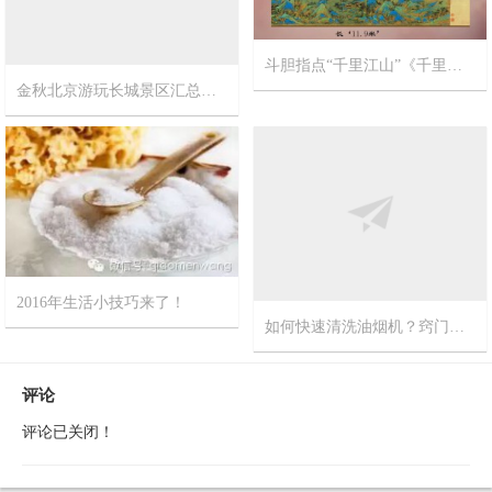
金秋北京游玩长城景区汇总精华帖【不止一个长城呦！】
斗胆指点“千里江山”《千里江山图》北宋宫廷画师王希孟作品
2017-10-11
9
2017-9-20
12
2016年生活小技巧来了！
如何快速清洗油烟机？窍门网推荐您最新视频方法
2016-3-7
0
2015-8-5
0
评论
评论已关闭！