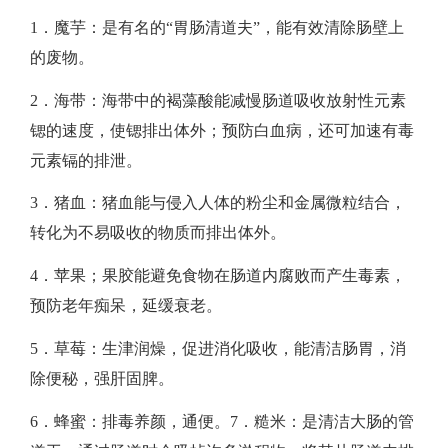
​1．魔芋：是有名的“胃肠清道夫”，能有效清除肠壁上
的废物。​
2．海带：海带中的褐藻酸能减慢肠道吸收放射性元素
锶的速度，使锶排出体外；预防白血病，还可加速有毒
元素镉的排泄。
​3．猪血：猪血能与侵入人体的粉尘和金属微粒结合，
转化为不易吸收的物质而排出体外。​
4．苹果；果胶能避免食物在肠道内腐败而产生毒素，
预防老年痴呆，延缓衰老。​
5．草莓：生津润燥，促进消化吸收，能清洁肠胃，消
除便秘，强肝固脾。
​6．蜂蜜：排毒养颜，通便。​7．糙米：是清洁大肠的管