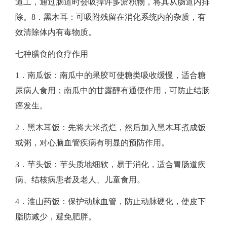
道工，通过肠道时会吸掉许多淤积物，将其从肠道内排
除。​8．黑木耳：可吸附残留在消化系统内的杂质，有
效清除体内有毒物质。
​​七种膳食的食疗作用​
1．南瓜饭：南瓜中的果胶可使糖类吸收缓慢，适合糖
尿病人食用；南瓜中的甘露醇有通便作用，可防止结肠
癌发生。​
2．黑木耳饭：先将大米煮烂，然后加入黑木耳煮成饭
或粥，对心脑血管疾病有明显的预防作用。​
3．芋头饭：芋头质地细软，易于消化，适合胃肠道疾
病、结核病患者及老人、儿童食用。​
4．淮山药饭：保护动脉血管，防止动脉硬化，使皮下
脂肪减少，避免肥胖。​