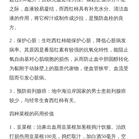
康
之际，血液较易凝结，而西红柿具有补充水分、清洁血
液的作用，将它榨汁或制作成沙拉，是预防血栓的良
水
方。​
平
2．保护心脏：生吃西红柿能保护心脏，降低心脏病发
病率。其原因是番茄红素有较强的抗氧化特性，能阻止
第
氧自由基对心肌细胞的损伤，从而防止血中胆固醇转化
二
为黏附于动脉壁上的脂质代谢物，使血管狭窄、血流受
阻而引发心脏病。​
部
3．预防前列腺癌：地中海沿岸国家的男士患前列腺癌
分
较少，与经常生食西红柿有关。​​
（三）
四种菜根的药用价值
​1．韭菜根：治鼻出血用韭菜根加葱根捣汁饮服。治跌
打损伤用韭菜根100克，捣烂取汁，加白酒50毫升，空