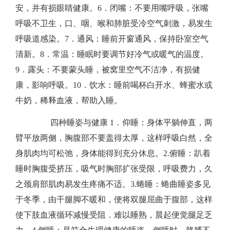
康
安，并有损眼睛健康。​6．闭嘴：不要用嘴呼吸，张嘴
呼吸不卫生，口、咽、喉和肺脏受冷空气刺激，易发生
水
呼吸道感染。​7．通风：睡前开窗通风，保持卧室空气
清新。​8．常温：睡眠时要调节好冷气或暖气的温度。​
平
9．露头：不要蒙头睡，被窝里空气不洁净，有损健
第
康，影响呼吸。​10．饮水：睡前喝杯白开水、蜂蜜水或
牛奶，稀释血液，帮助入睡。
一
​​ 四种睡姿与健康 ​1．仰睡：身体平躺伸直，两
部
臂平放两侧，胸腹部不要盖得太厚，这样呼吸白然，全
身肌肉均可松弛，身体能得到充分休息。​2.俯睡：趴着
分
睡时胸腹受挤压，吸气时胸部扩张受限，呼吸费力，久
之颈肩部肌肉易发生疼痛不适。​3.蜷睡：蜷曲睡姿多见
（五）
于冬季，由干腿脚不暖和，便将双腿屈曲于腹部，这样
使下肢血液循环减慢受阻．难以睡熟，晨起便觉腿足乏