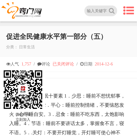
促进全民健康水平第一部分（五）
分类：
日常生活
促
人气
1,757
/
评论
已关闭评论
/
日期
2014-12-6
进
全
健康睡眠十要素​ 1．少思：睡前不想忧郁事，
先睡心后睡眼。​2．平心：睡前控制情绪，不要恼怒发
民
火，心平睡自安。​3．忌食：睡前不吃东西，太饱影响
微信扫描
立刻加入
入睡。​4．节语：睡前不要讲话太多，掌握食不言，寝
健
不语。​5．.关灯：不要开灯睡觉，开灯睡可使心神不