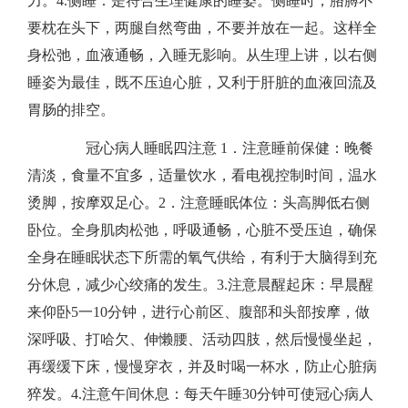
力。​4.侧睡：是符合生理健康的睡姿。侧睡时，胳膊不
要枕在头下，两腿自然弯曲，不要并放在一起。这样全
身松弛，血液通畅，入睡无影响。从生理上讲，以右侧
睡姿为最佳，既不压迫心脏，又利于肝脏的血液回流及
胃肠的排空。
​​ 冠心病人睡眠四注意 ​1．注意睡前保健：晚餐
清淡，食量不宜多，适量饮水，看电视控制时间，温水
烫脚，按摩双足心。​2．注意睡眠体位：头高脚低右侧
卧位。全身肌肉松弛，呼吸通畅，心脏不受压迫，确保
全身在睡眠状态下所需的氧气供给，有利于大脑得到充
分休息，减少心绞痛的发生。​3.注意晨醒起床：早晨醒
来仰卧5一10分钟，进行心前区、腹部和头部按摩，做
深呼吸、打哈欠、伸懒腰、活动四肢，然后慢慢坐起，
再缓缓下床，慢慢穿衣，并及时喝一杯水，防止心脏病
猝发。​4.注意午间休息：每天午睡30分钟可使冠心病人