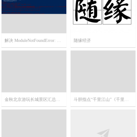
解决 ModuleNotFoundError: No module named ‘pip’
随缘经济
2023-3-2
1
2022-11-21
5
金秋北京游玩长城景区汇总精华帖【不止一个长城呦！】
斗胆指点“千里江山”《千里江山图》北宋宫廷画师王希孟作品
2017-10-11
9
2017-9-20
12