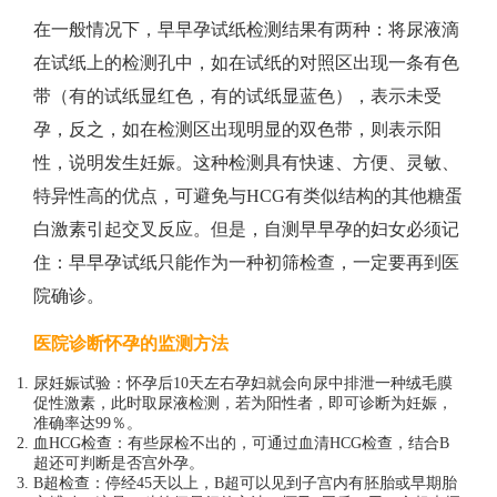
在一般情况下，早早孕试纸检测结果有两种：将尿液滴
在试纸上的检测孔中，如在试纸的对照区出现一条有色
带（有的试纸显红色，有的试纸显蓝色），表示未受
孕，反之，如在检测区出现明显的双色带，则表示阳
性，说明发生妊娠。这种检测具有快速、方便、灵敏、
特异性高的优点，可避免与HCG有类似结构的其他糖蛋
白激素引起交叉反应。但是，自测早早孕的妇女必须记
住：早早孕试纸只能作为一种初筛检查，一定要再到医
院确诊。
医院诊断怀孕的监测方法
尿妊娠试验：怀孕后10天左右孕妇就会向尿中排泄一种绒毛膜
促性激素，此时取尿液检测，若为阳性者，即可诊断为妊娠，
准确率达99％。
血HCG检查：有些尿检不出的，可通过血清HCG检查，结合B
超还可判断是否宫外孕。
B超检查：停经45天以上，B超可以见到子宫内有胚胎或早期胎