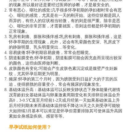
的现象.所以最好还是要经过医师的诊断，才是最安全的。
常有恶心、呕吐的感觉∶几乎很多怀孕初期的孕妇都时常会有恶
心、呕吐的感觉，尤其是在一天的刚开始。这些症状都是因人
而异的，有些人的症状相当轻微，有的则是很严重。除非是恶
心、呕吐的非常厉害，才需要就医，否则这些都是怀孕初期的
正常现象。
乳房有刺痛、膨胀和搔痒感∶乳房有刺痛、膨胀和搔痒感，这是
怀孕早期的生理现象，此外，还会有乳晕颜色变深、乳房皮下
的静脉明显、乳头明显突出…等变化。
容易疲倦∶怀孕初期容易疲倦，常常会想睡觉。
阴道黏膜变色∶怀孕初期，阴道黏膜可能会因充血而呈现出较深
的颜色，这些由医师做判断。
皮肤颜色有变化∶可能会产生皮肤色素沉淀或是腹壁产生妊娠
纹，尤其怀孕后期更为明显。
频尿∶怀孕的第三个月时，因为膀胱受到日益扩大的子宫的压
迫，使得膀胱的容量变小，常会有频尿的现象发生。
基础体温升高：基础体温可以反映安静状态下身体能量代谢情
况育龄妇女基础体温与卵巢激素周期变化有关排卵后体温会升
高0．3-0.5℃直至月经前1-2天或月经第一天如果基础体温上升
后月经到期未来而基础体温持续不降达16天之久则受孕可能较
大如持续3月基本可以肯定是怀孕但需要排除其可使体温升高因
素如全身感染疾病、感冒等等。
早孕试纸如何使用？