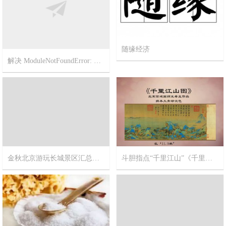
解决 ModuleNotFoundError: No module named ‘pip’
随缘经济
2023-3-2
1
2022-11-21
5
金秋北京游玩长城景区汇总精华帖【不止一个长城呦！】
斗胆指点“千里江山”《千里江山图》北宋宫廷画师王希孟作品
2017-10-11
9
2017-9-20
12