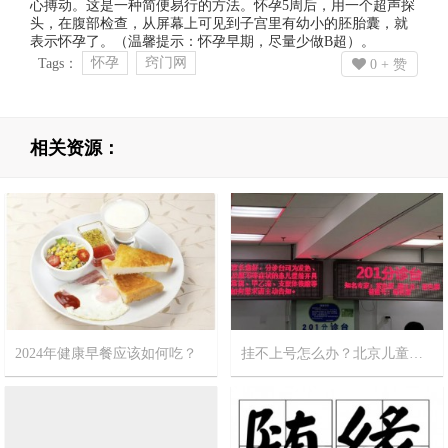
心搏动。这是一种简便易行的方法。怀孕5周后，用一个超声探
头，在腹部检查，从屏幕上可见到子宫里有幼小的胚胎囊，就
表示怀孕了。（温馨提示：怀孕早期，尽量少做B超）。
怀孕
窍门网
Tags：
0
+ 赞
相关资源：
2024年健康早餐应该如何吃？
挂不上号怎么办？北京儿童医院攻略
2024-2-12
11
2023-12-18
12