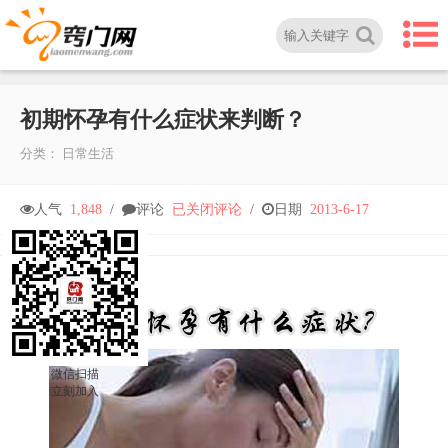
初期怀孕有什么症状来判断？
分类：
日常生活
初
人气
1,848
/
评论
已关闭评论
/
日期
2013-6-17
期
怀
孕
微信扫描
立刻加入
有