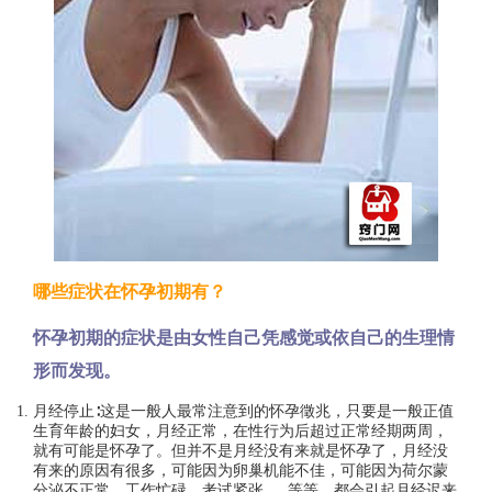
什
么
症
状
来
判
哪些症状在怀孕初期有？
怀孕初期的症状是由女性自己凭感觉或依自己的生理情
断？
形而发现。
月经停止∶这是一般人最常注意到的怀孕徵兆，只要是一般正值
生育年龄的妇女，月经正常，在性行为后超过正常经期两周，
就有可能是怀孕了。但并不是月经没有来就是怀孕了，月经没
有来的原因有很多，可能因为卵巢机能不佳，可能因为荷尔蒙
分泌不正常，工作忙碌，考试紧张…..等等，都会引起月经迟来