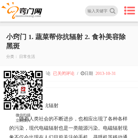
小窍门 1. 蔬菜帮你抗辐射 2. 食补美容除
黑斑
分类：
日常生活
小
人气
2,018
/
评论
已关闭评论
/
日期
2013-10-31
窍
门
一： 蔬菜帮你抗辐射
微信扫描
随着人类社会的不断进步，也相应出现了各种各样
1.
立刻加入
的污染，现代电磁辐射也是一类能源污染。电磁辐射现
蔬
象不仅会出现在人们目前关注的手机、寻呼机等移动通