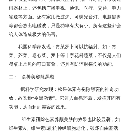
讯器材上，还包括广播电视、通讯、医疗、交通、电力
菜
输送等方面。还有家用微波炉、可调光台灯、电脑键盘
等都会放出电磁波，只是功率有大有小。所有这些都会
帮
给人体造成极大的伤害。
你
我国科学家发现：青菜罗卜可以抗辐射。如：青
菜、芥菜、卷心菜、罗卜等十字花科蔬菜，不仅是人们
抗
餐桌上常见的可口菜肴，还具有防辐射损伤的功能。
辐
二： 食补美容除黑斑
射
据科学研究发现：松果体素有褪除黑斑的神奇功
效，故又称“褪黑激素”。它进入血循环后，发挥其固有
2.
功能，从而起到美容的效果。
食
维生素褪除色素养颜美肤的效果也比较显著，如
维生素A、维生素E能抗神经细胞老化，破坏自由基活
补