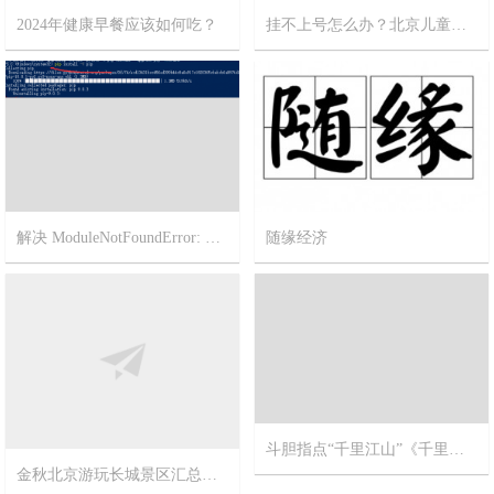
2024年健康早餐应该如何吃？
挂不上号怎么办？北京儿童医院攻略
2024-2-12
11
2023-12-18
12
解决 ModuleNotFoundError: No module named ‘pip’
随缘经济
2023-3-2
1
2022-11-21
5
斗胆指点“千里江山”《千里江山图》北宋宫廷画师王希孟作品
金秋北京游玩长城景区汇总精华帖【不止一个长城呦！】
2017-9-20
12