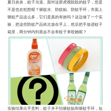
夏日炎炎，蚊子当道。面对这群虎视眈眈的蚊子，您是
不是也在犯愁呢？驱蚊水、防蚊贴、防蚊手环，市面上
——
驱蚊产品这么多，它们是真的有效吗？这边做了一个实
高
验，把这些防蚊产品依次放在手上，然后把手放进蚊子
箱里，两分钟内到底会不会有蚊子来咬她呢？
效
无
毒
实验结果出乎意料，蚊子并不怕驱蚊贴和驱蚊手环，短