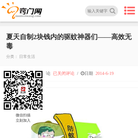
夏天自制2块钱内的驱蚊神器们——高效无
毒
分类：
日常生活
夏
人气
1,987
/
评论
已关闭评论
/
日期
2014-6-19
天
自
微信扫描
制
立刻加入
2