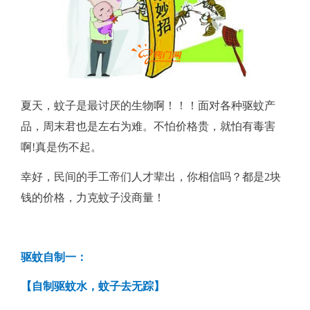
块
钱
内
夏天，蚊子是最讨厌的生物啊！！！面对各种驱蚊产
品，周末君也是左右为难。不怕价格贵，就怕有毒害
的
啊!真是伤不起。
驱
幸好，民间的手工帝们人才辈出，你相信吗？都是2块
钱的价格，力克蚊子没商量！
蚊
神
驱蚊自制一：
器
【自制驱蚊水，蚊子去无踪】
们