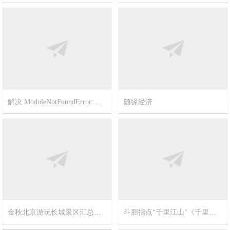
2024-2-12
11
2023-12-18
12
解决 ModuleNotFoundError: No module named ‘pip’
随缘经济
2023-3-2
1
2022-11-21
5
斗胆指点“千里江山”《千里江山图》北宋宫廷画师王希孟作品
金秋北京游玩长城景区汇总精华帖【不止一个长城呦！】
2017-9-20
12
2017-10-11
9