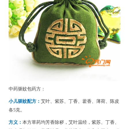
中药驱蚊包药方：
小儿驱蚊配方：
艾叶、紫苏、丁香、藿香、薄荷、陈皮
各5克。
方义：
本方草药均芳香除秽，艾叶温经，紫苏、丁香、