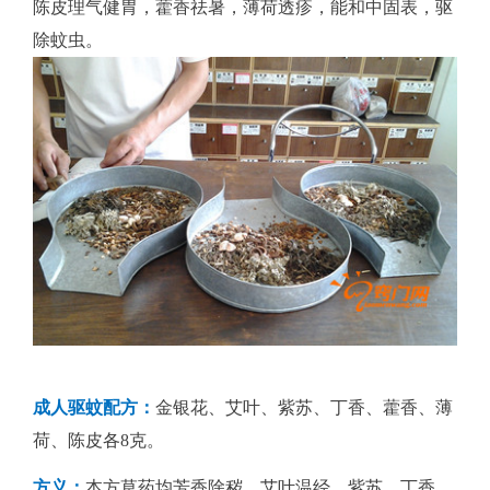
陈皮理气健胃，藿香祛暑，薄荷透疹，能和中固表，驱
除蚊虫。
成人驱蚊配方：
金银花、艾叶、紫苏、丁香、藿香、薄
荷、陈皮各8克。
方义：
本方草药均芳香除秽，艾叶温经，紫苏、丁香、