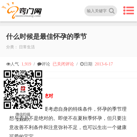
什么时候是最佳怀孕的季节
分类：
日常生活
什
人气
1,919
/
评论
已关闭评论
/
日期
2013-6-17
么
时
怀孕季节好坏不绝对
育龄妇女及家人要考虑自身的特殊条件，怀孕的季节理
候
微信扫描
想与否并不是绝对的。即使不在夏秋季怀孕，但只要注
立刻加入
是
意改善不利条件和注意弥补不足，也可以生出一个健康
可爱的宝宝。