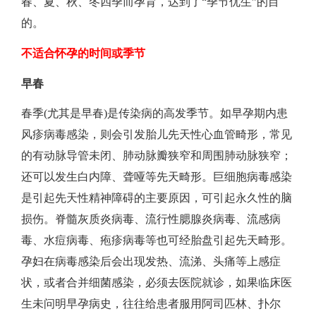
春、夏、秋、冬四季而孕育，达到了“季节优生”的目
的。
不适合怀孕的时间或季节
早春
春季(尤其是早春)是传染病的高发季节。如早孕期内患
风疹病毒感染，则会引发胎儿先天性心血管畸形，常见
的有动脉导管未闭、肺动脉瓣狭窄和周围肺动脉狭窄；
还可以发生白内障、聋哑等先天畸形。巨细胞病毒感染
是引起先天性精神障碍的主要原因，可引起永久性的脑
损伤。脊髓灰质炎病毒、流行性腮腺炎病毒、流感病
毒、水痘病毒、疱疹病毒等也可经胎盘引起先天畸形。
孕妇在病毒感染后会出现发热、流涕、头痛等上感症
状，或者合并细菌感染，必须去医院就诊，如果临床医
生未问明早孕病史，往往给患者服用阿司匹林、扑尔