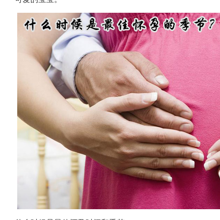
最
佳
怀
孕
的
季
节