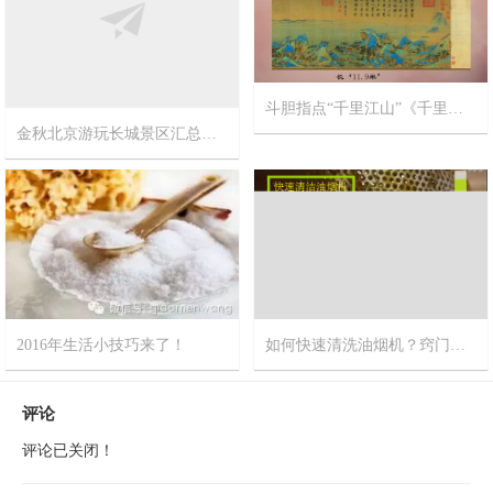
金秋北京游玩长城景区汇总精华帖【不止一个长城呦！】
斗胆指点“千里江山”《千里江山图》北宋宫廷画师王希孟作品
2017-10-11
9
2017-9-20
12
2016年生活小技巧来了！
如何快速清洗油烟机？窍门网推荐您最新视频方法
2016-3-7
0
2015-8-5
0
评论
评论已关闭！