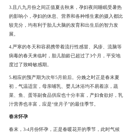
3.且八九月份之间正值夏去秋来，孕妇夜间睡眠受暑热
的影响小，孕妇的休息、营养和各种维生素的摄入都比
较充分，均有利于胎儿大脑的发育和出生后的智力发
展。
4.严寒的冬天和容易携带着流行性感冒、风疹、流脑等
病毒的春天来临时，胎儿胎龄已超过了3个月，平安地
度过了致畸敏感期。
5.相应的预产期为次年5月前后。分娩之时正是春末夏
初，气温适宜，母亲哺乳、婴儿沐浴均不易着凉，蔬
菜、鱼、蛋等副食品供应也十分丰富，产妇食欲好，乳
汁营养也丰富，应是“坐月子”的最佳季节。
春末怀孕
春末，3-4月份怀孕，正是春暖花开的季节，此时气候