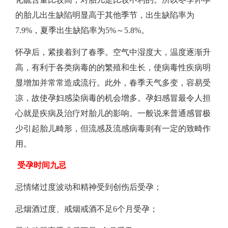
的胎儿出生缺陷明显高于其他季节，出生缺陷率为
7.9%，夏季出生缺陷率为5%～5.8%。
怀孕后，紧接着到了春季。空气中湿度大，温度逐渐升
高，有利于各类病毒的的繁殖和生长，使病毒性疾病明
显增加并常常造成流行。此外，春季天气多变，容易受
凉，故使孕妇感染病毒的机会增多。孕妇感冒最令人担
心就是疾病及治疗对胎儿的影响。一般说来普通感冒极
少引起胎儿畸形，但流感及流感病毒则有一定的致畸作
用。
受孕时间九忌
忌情绪过度波动和精神受到创伤后受孕；
忌烟酒过度、戒烟戒酒不足6个月受孕；