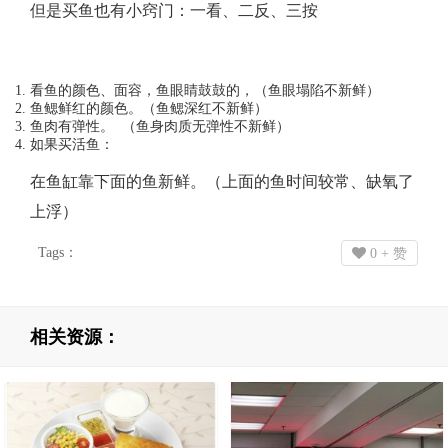
但是买鱼也有小窍门：一看、二反、三按
么
肉
看鱼的颜色、面容，鱼眼睛鼓鼓的，（鱼眼塌陷不新鲜）
鱼鳃鲜红的颜色。（鱼鳃深红不新鲜）
食？
鱼肉有弹性。 （鱼身肉质无弹性不新鲜）
如果买活鱼：
在鱼缸靠下面的鱼新鲜。（上面的鱼时间较常、缺氧了
上浮）
Tags：
0
+ 赞
相关资源：