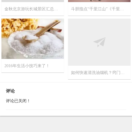
金秋北京游玩长城景区汇总精华帖【不止一个长城呦！】
斗胆指点“千里江山”《千里江山图》北宋宫廷画师王希孟作品
2017-10-11
9
2017-9-20
12
2016年生活小技巧来了！
如何快速清洗油烟机？窍门网推荐您最新视频方法
2016-3-7
0
2015-8-5
0
评论
评论已关闭！