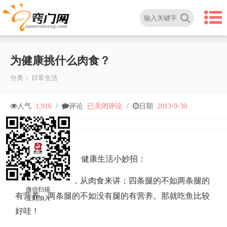
为健康挑什么肉食？
分类：
日常生活
为
人气
1,916
/
评论
已关闭评论
/
日期
2013-9-30
健
康
健康生活小妙招：
首先要讲究营养，从肉食来讲；四条腿的不如两条腿的
挑
微信扫描
有营养，两条腿的不如没有腿的有营养。那就吃鱼比较
立刻加入
什
好哇！