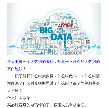
数
据？
什
么
是
最近要做一个大数据的资料，分享一下什么加大数据的
直白说法！
大
一个段子解释什么叫大数据？什么叫做O2O？什么叫蓝
数
海红海？什么叫互联网思维？什么叫众筹？简单粗暴令
人秒懂！
据？
什么叫大数据
某必胜客店的电话铃响了，客服人员拿起电话。
大