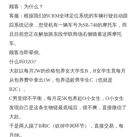
顾客：为什么？
客服：根据我们的CRM全球定位系统的车辆行驶自动跟
踪系统记录，您登机有一辆车号为SB-748的摩托车，而
且目前您正在解放路东段华联商场右侧骑着这两摩托
车。
顾客当即晕倒。
什么叫O2O?
大款以每月2W的价格包养女大学生B，B女学生竟每月
从包养费中拿出1W，包养适龄男学生C（也就是
B2C）。
C男觉得不平衡，每月花5K包养起O小女生，O小女生
发现自己是这条生物链最底端后，很不爽，直接微信了
大款。
于是两人踢了B和C（砍掉中间环节），直接交易，每
月8K。