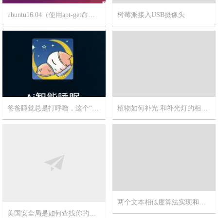
ubuntu16.04（使用apt-get命令）如何安装jdk/mysql/tomcat
树莓派接入USB摄像头
2023-2-25
8
2019-12-26
8
爸爸睡觉总是打呼噜，这个“熊孩子”发明了睡眠辅助机器人
植物如何补光 和补光灯的相关信息
2019-7-29
1
2019-4-8
8
两个文本相似度算法实现和对比
美国安全局是如何查找你的电脑IP的?