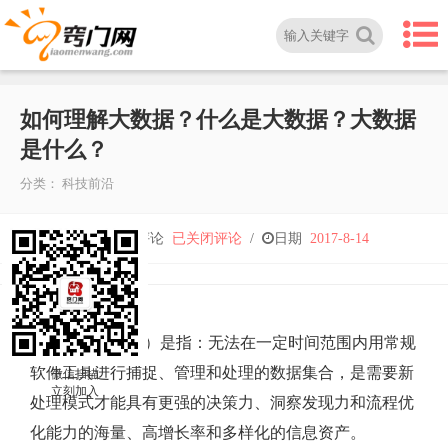
如何理解大数据？什么是大数据？大数据
是什么？
分类：
科技前沿
如
人气
5,064
/
评论
已关闭评论
/
日期
2017-8-14
何
理
大数据
（big data）是指：无法在一定时间范围内用常规
软件工具进行捕捉、管理和处理的数据集合，是需要新
微信扫描
解
立刻加入
处理模式才能具有更强的决策力、洞察发现力和流程优
化能力的海量、高增长率和多样化的信息资产。
大