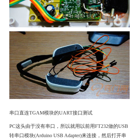
串口直连TGAM模块的UART接口测试
PC这头由于没有串口，所以就用以前用FT232做的USB
转串口模块(Arduino USB Adapter)来连接，然后打开串