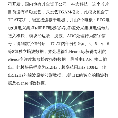
如
司开发，国内也有其全资子公司：神念科技，这个芯片
目前没有单独发售，只发售TGAM模块，此模块包含了
何
TGAT芯片，能直接连接干电极，并由2个电极：EEG电
极(脑电采集点)和REF电极(参考点)差分采集脑电信号后
采
送入模块，模块经运放、滤波、ADC处理转为数字信
集
号，得到数字信号后，TGAT内部分析出α、β、δ、γ、θ
等8组独立脑波数据，并处理输出Neurosky获得专利的
eSense专注度和放松度指数数据，最后由UART接口输
出。此模块采样率为512Hz，频率范围3Hz-100Hz，输
出512Hz的脑波原始波形数据、8组1Hz的独立的脑波数
据及eSense指数数据。