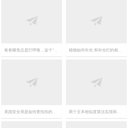
2019-12-26
8
爸爸睡觉总是打呼噜，这个“熊孩子”发明了睡眠辅助机器人
植物如何补光 和补光灯的相关信息
2019-7-29
1
2019-4-8
8
美国安全局是如何查找你的电脑IP的?
两个文本相似度算法实现和对比
2018-8-20
1
2018-8-13
17