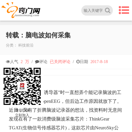
转载：脑电波如何采集
分类：
科技前沿
转
人气
2 万
/
评论
已关闭评论
/
日期
2017-8-18
载：
脑
两年前弄“脑电波诱导器”时一直想弄个能记录脑波的工
具，当时看的是openEEG，但后边工作原因就放下了。
电
近日，又有了折腾脑波记录器的想法，找资料时无意间
微信扫描
立刻加入
发现在有了一款消费级脑波采集芯片：ThinkGear
波
TGAT(生物信号传感器芯片)，这款芯片由NeuroSky公