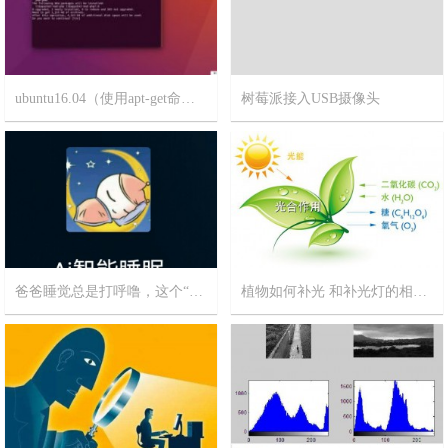
ubuntu16.04（使用apt-get命令）如何安装jdk/mysql/tomcat
树莓派接入USB摄像头
2023-2-25
8
2019-12-26
8
爸爸睡觉总是打呼噜，这个“熊孩子”发明了睡眠辅助机器人
植物如何补光 和补光灯的相关信息
2019-7-29
1
2019-4-8
8