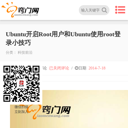
U​b​u​n​t​u​开​启​R​o​o​t​用​户和Ubuntu使用root登
录小技巧
分类：
科技前沿
U​
人气
2,144
/
评论
已关闭评论
/
日期
2014-7-18
b​
u​
微信扫描
n​
立刻加入
t​