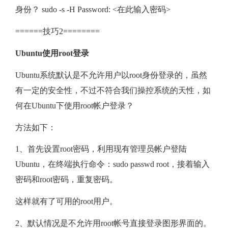
身份？ sudo -s -H Password: <在此输入密码>
和
======技巧2========
Ubuntu
Ubuntu
使用
root
登录
使
Ubuntu系统默认是不允许用户以root身份登录的，虽然
有一定的安全性，不过不符合我们操控系统的天性，如
用
何在Ubuntu下使用root帐户登录？
root
方法如下：
登
1、首先设置root密码，利用现有管理员帐户登陆
Ubuntu，在终端执行命令：sudo passwd root，接着输入
录
密码和root密码，重复密码。
小
这样就有了可用的root用户。
2、默认情况是不允许用root帐号直接登录图形界面的。
技