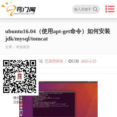
ubuntu16.04（使用apt-get命令）如何安装
jdk/mysql/tomcat
分类：
科技前沿
ubuntu16.04（使
人气
2,853
/
评论
已关闭评论
/
日期
2023-2-25
用
apt-
微信扫描
get
立刻加入
命