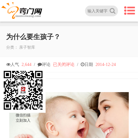
为什么要生孩子？
分类：
亲子智库
为
人气
2,644
/
评论
已关闭评论
/
日期
2014-12-24
什
么
要
微信扫描
立刻加入
生