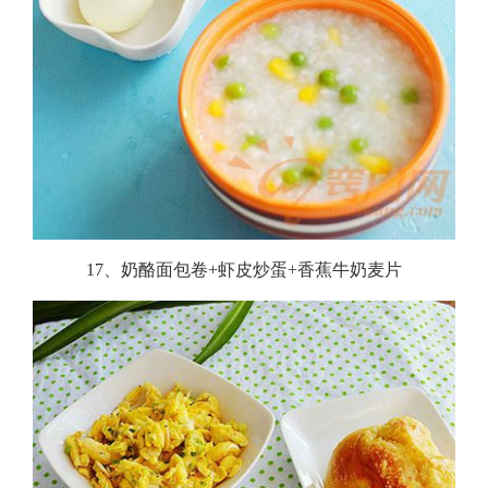
17、奶酪面包卷+虾皮炒蛋+香蕉牛奶麦片