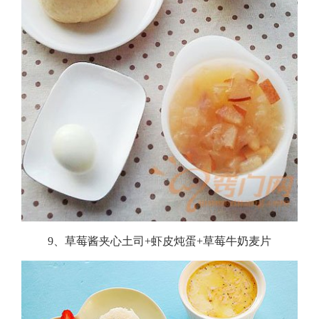
9、草莓酱夹心土司+虾皮炖蛋+草莓牛奶麦片