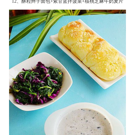
12、酥粒辫子面包+紫甘蓝拌菠菜+核桃芝麻牛奶麦片