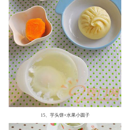
15、芋头饼+水果小圆子