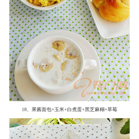
18、果酱面包+玉米+白煮蛋+黑芝麻糊+草莓