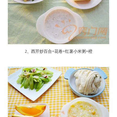
2、西芹炒百合+花卷+红薯小米粥+橙