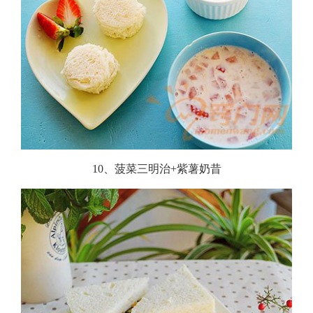
10、菠菜三明治+紫薯奶昔