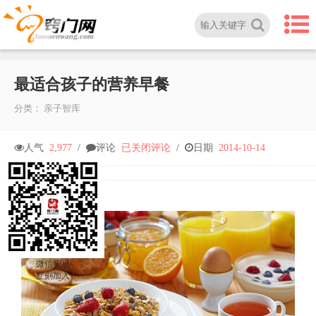
最适合孩子的营养早餐
分类：
亲子智库
最
人气
2,977
/
评论
已关闭评论
/
日期
2014-10-14
适
合
孩
微信扫描
立刻加入
子