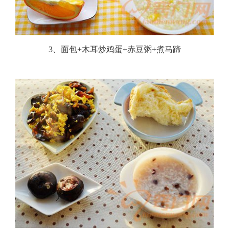
3、面包+木耳炒鸡蛋+赤豆粥+煮马蹄