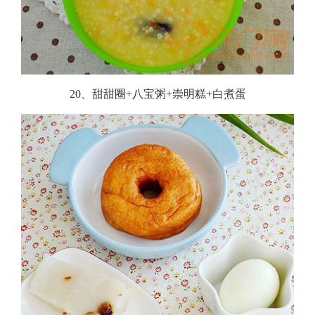
20、甜甜圈+八宝粥+崇明糕+白煮蛋