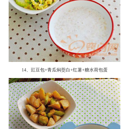
14、豇豆包+青瓜焖茭白+红薯+糖水荷包蛋