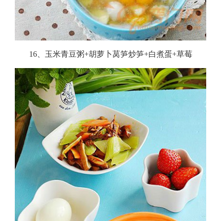
16、玉米青豆粥+胡萝卜莴笋炒笋+白煮蛋+草莓