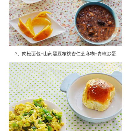
7、肉松面包+山药黑豆核桃杏仁芝麻糊+青椒炒蛋