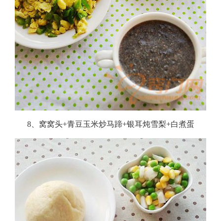
8、窝窝头+青豆玉米炒马蹄+银耳炖雪梨+白煮蛋