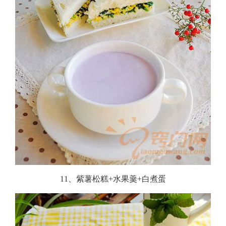
11、紫薯松糕+水果羹+白煮蛋