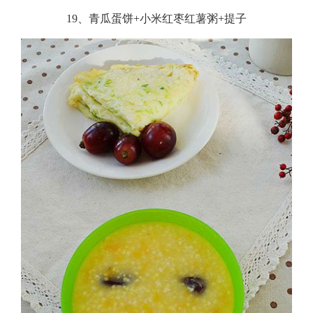
19、青瓜蛋饼+小米红枣红薯粥+提子