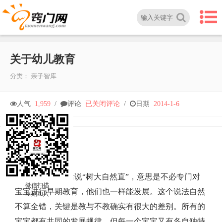
关于幼儿教育
分类：
亲子智库
关
人气
1,959
/
评论
已关闭评论
/
日期
2014-1-6
于
幼
幼儿教育
有老人讲怪话说“树大自然直”，意思是不必专门对
儿
微信扫描
宝宝进行早期教育，他们也一样能发展。这个说法自然
立刻加入
教
不算全错，关键是教与不教确实有很大的差别。所有的
宝宝都有共同的发展规律，但每一个宝宝又有各自独特